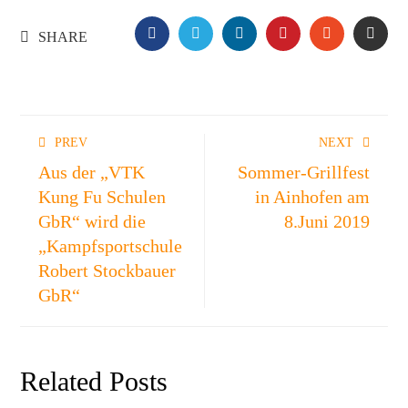
FACEBOOK
TWITTER
LINKEDIN
PINTEREST
STUMBLE
EMA
SHARE
PREV
NEXT
Aus der „VTK
Sommer-Grillfest
Kung Fu Schulen
in Ainhofen am
GbR“ wird die
8.Juni 2019
„Kampfsportschule
Robert Stockbauer
GbR“
Related Posts