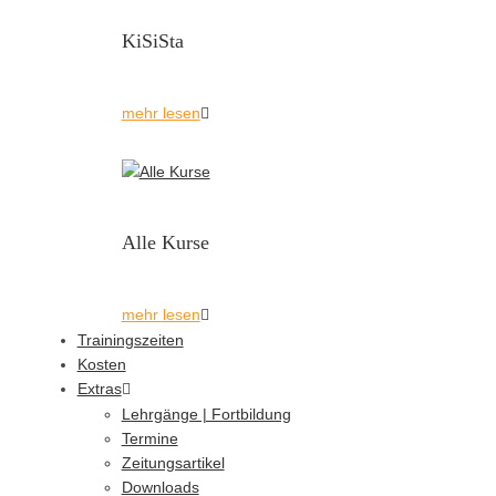
KiSiSta
Von
Kampfsportschule Robert
Stockbauer
mehr lesen
Mehr lesen
Suche
Alle Kurse
Suchen
mehr lesen
nach:
Trainingszeiten
Kosten
Extras
Hier
Lehrgänge | Fortbildung
findest du
Termine
Zeitungsartikel
uns
Downloads