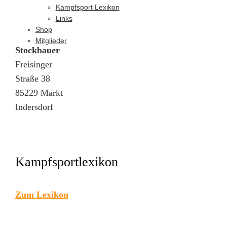
Kampfsport Lexikon
Links
Kampfsportschule
Shop
Robert
Mitglieder
Stockbauer
Freisinger
Straße 38
85229 Markt
Indersdorf
Kampfsportlexikon
Zum Lexikon
Seit über 15 Jahren in Markt Indersdorf