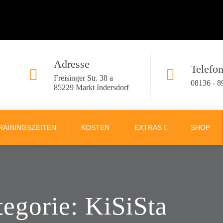
Adresse
Telefo
Freisinger Str. 38 a
08136 - 8
85229 Markt Indersdorf
RAININGSZEITEN
KOSTEN
EXTRAS
SHOP
tegorie:
KiSiSta