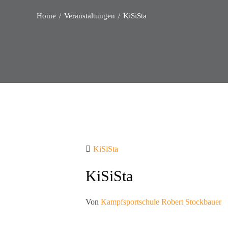
Home
Veranstaltungen
KiSiSta
KiSiSta
KiSiSta
Von
Kampfsportschule Robert Stockbauer