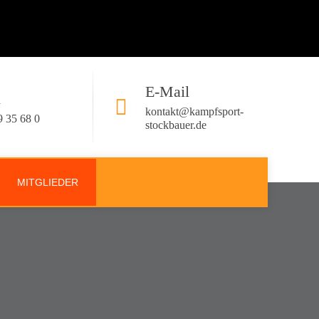
E-Mail
n
kontakt@kampfsport-
9 35 68 0
stockbauer.de
MITGLIEDER