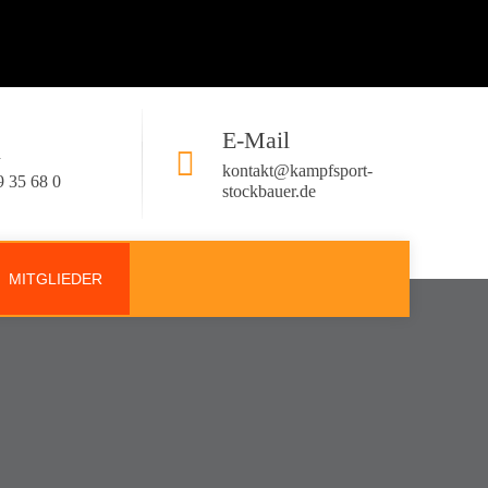
E-Mail
n
kontakt@kampfsport-
9 35 68 0
stockbauer.de
MITGLIEDER