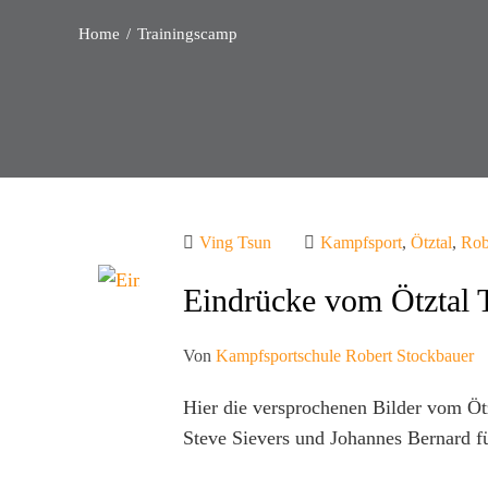
Home
Trainingscamp
Ving Tsun
Kampfsport
,
Ötztal
,
Rob
Eindrücke vom Ötztal 
Von
Kampfsportschule Robert Stockbauer
Hier die versprochenen Bilder vom Ö
Steve Sievers und Johannes Bernard f