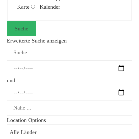
für
Karte
Kalender
Suchergebnisse
Suche
Erweiterte Suche anzeigen
Suche
Daten
und
Nahe
...
Location Options
Land